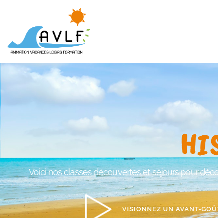
HI
Voici nos classes découvertes et séjours pour décou
VISIONNEZ UN AVANT-GOÛ