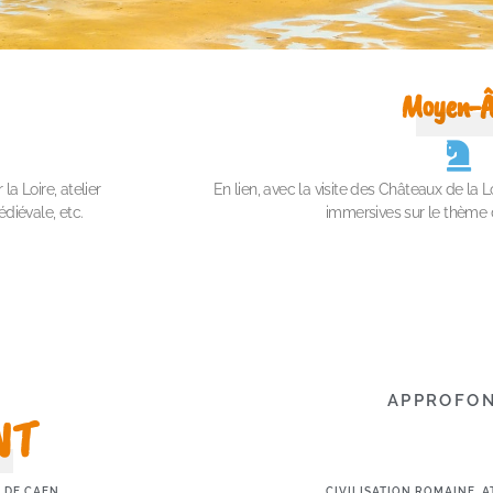
Moyen-Â
a Loire, atelier
En lien, avec la visite des Châteaux de la L
édiévale, etc.
immersives sur le thème
APPROFON
NT
DE CAEN...
CIVILISATION ROMAINE, AT