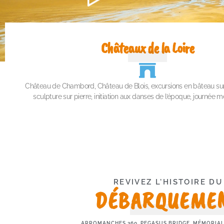
Châteaux de la Loire
Château de Chambord, Château de Blois, excursions en bâteau sur l
sculpture sur pierre,
initiation aux danses de l’époque, journée m
REVIVEZ L'HISTOIRE DU
DÉBARQUEME
ARROMANCHES 360, PEGASUS BRIDGE, MÉMORIAL 