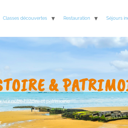
Classes découvertes
Restauration
Séjours in
STOIRE & PATRIMO
vrir notre histoire et patrimoine
T