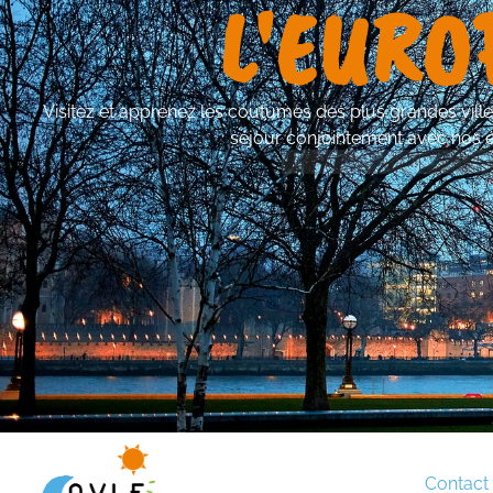
L'EURO
Visitez et apprenez les coutumes des plus grandes vill
séjour conjointement avec nos 
Contact