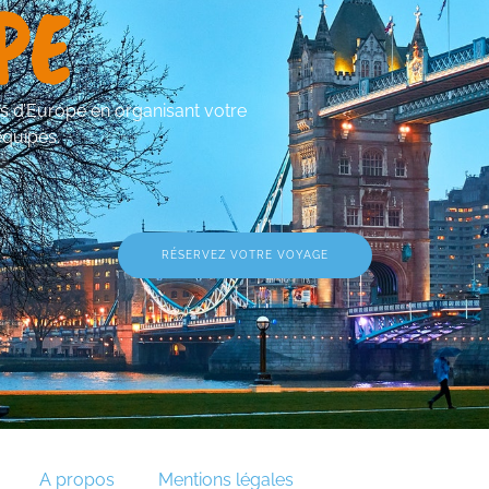
PE
es d’Europe en organisant votre
équipes.
RÉSERVEZ VOTRE VOYAGE
A propos
Mentions légales